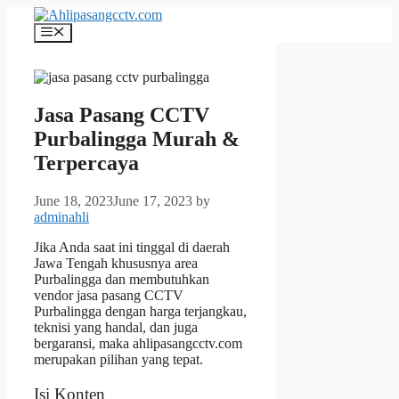
Skip
to
Menu
content
Jasa Pasang CCTV
Purbalingga Murah &
Terpercaya
June 18, 2023
June 17, 2023
by
adminahli
Jika Anda saat ini tinggal di daerah
Jawa Tengah khususnya area
Purbalingga dan membutuhkan
vendor jasa pasang CCTV
Purbalingga dengan harga terjangkau,
teknisi yang handal, dan juga
bergaransi, maka ahlipasangcctv.com
merupakan pilihan yang tepat.
Isi Konten