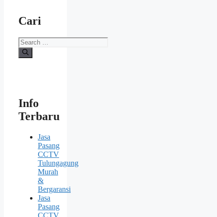
Cari
Search
for:
Info
Terbaru
Jasa
Pasang
CCTV
Tulungagung
Murah
&
Bergaransi
Jasa
Pasang
CCTV