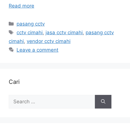
Read more
Categories
pasang cctv
Tags
cctv cimahi
,
jasa cctv cimahi
,
pasang cctv
cimahi
,
vendor cctv cimahi
Leave a comment
Cari
Search
for: