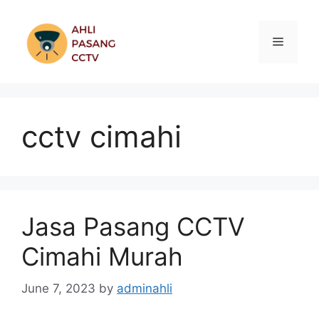
Skip
to
Menu
content
cctv cimahi
Jasa Pasang CCTV
Cimahi Murah
June 7, 2023
by
adminahli