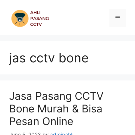
Skip
to
Menu
content
jas cctv bone
Jasa Pasang CCTV
Bone Murah & Bisa
Pesan Online
June 5, 2023
by
adminahli