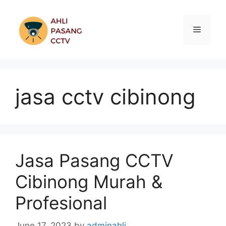
Skip
to
Menu
content
jasa cctv cibinong
Jasa Pasang CCTV
Cibinong Murah &
Profesional
June 17, 2023
by
adminahli