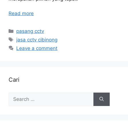
Read more
Categories
pasang cctv
Tags
jasa cctv cibinong
Leave a comment
Cari
Search
for: