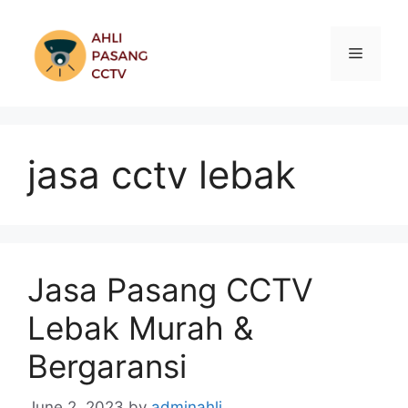
Skip
to
Menu
content
jasa cctv lebak
Jasa Pasang CCTV
Lebak Murah &
Bergaransi
June 2, 2023
by
adminahli