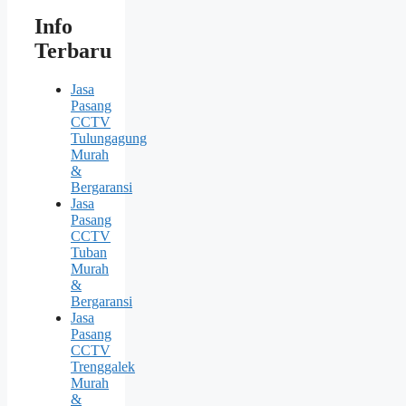
Info
Terbaru
Jasa
Pasang
CCTV
Tulungagung
Murah
&
Bergaransi
Jasa
Pasang
CCTV
Tuban
Murah
&
Bergaransi
Jasa
Pasang
CCTV
Trenggalek
Murah
&