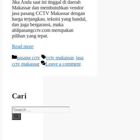
Jika Anda saat ini tinggal di daerah
Makassar dan membutuhkan vendor
jasa pasang CCTV Makassar dengan
harga terjangkau, teknisi yang handal,
dan juga bergaransi, maka
ahlipasangcctv.com merupakan
pilihan yang tepat.
Read more
Categories
Tags
pasang cctv
cctv makassar
,
jasa
cctv makassar
Leave a comment
Cari
Search
for: