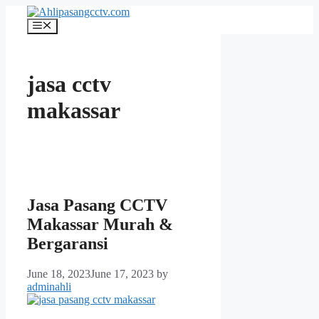
Skip
to
Menu
content
jasa cctv
makassar
Jasa Pasang CCTV
Makassar Murah &
Bergaransi
June 18, 2023
June 17, 2023
by
adminahli