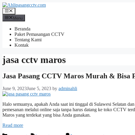
Skip
to
Menu
content
Menu
Beranda
Paket Pemasangan CCTV
Tentang Kami
Kontak
jasa cctv maros
Jasa Pasang CCTV Maros Murah & Bisa P
June 9, 2023
June 5, 2023
by
adminahli
Halo semuanya, apakah Anda saat ini tinggal di Sulawesi Selatan d
pemesanan melalui online saja tanpa harus datang ke toko CCTV ter
Maros yang terdekat yang bisa Anda gunakan.
Read more