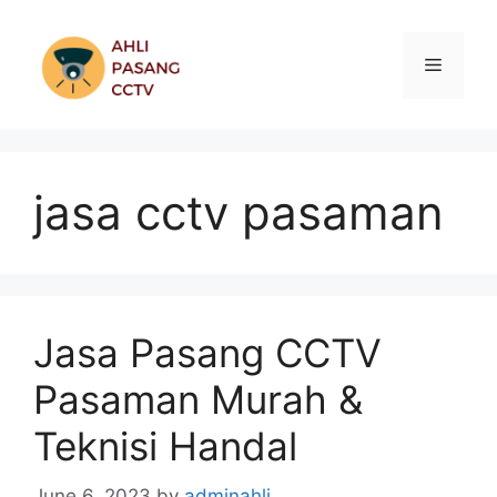
Skip
to
Menu
content
jasa cctv pasaman
Jasa Pasang CCTV
Pasaman Murah &
Teknisi Handal
June 6, 2023
by
adminahli