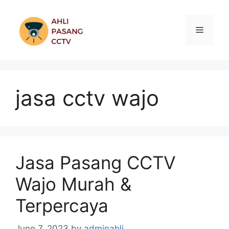
Skip
to
Menu
content
jasa cctv wajo
Jasa Pasang CCTV
Wajo Murah &
Terpercaya
June 7, 2023
by
adminahli