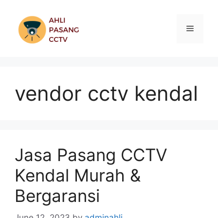
Skip
to
Menu
content
vendor cctv kendal
Jasa Pasang CCTV
Kendal Murah &
Bergaransi
June 12, 2023
by
adminahli