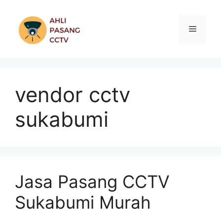
Skip
to
Menu
content
vendor cctv
sukabumi
Jasa Pasang CCTV
Sukabumi Murah