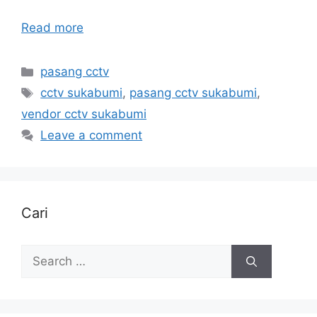
Read more
Categories
pasang cctv
Tags
cctv sukabumi
,
pasang cctv sukabumi
,
vendor cctv sukabumi
Leave a comment
Cari
Search
for: