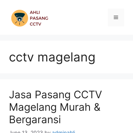
Skip
to
Menu
content
cctv magelang
Jasa Pasang CCTV
Magelang Murah &
Bergaransi
June 13, 2023
by
adminahli