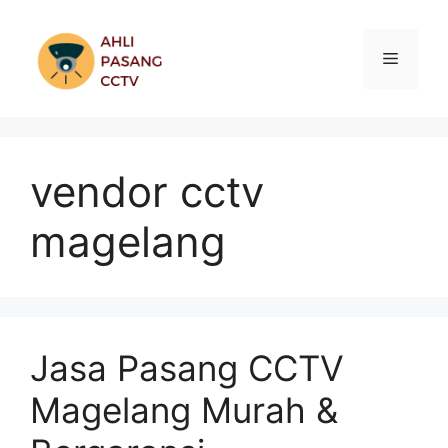
Skip
to
Menu
content
vendor cctv
magelang
Jasa Pasang CCTV
Magelang Murah &