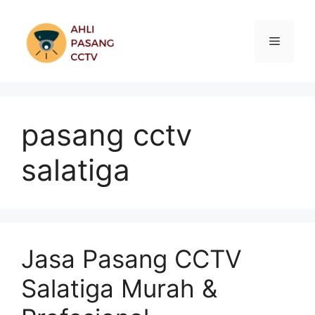
Skip
to
Menu
content
pasang cctv
salatiga
Jasa Pasang CCTV
Salatiga Murah &