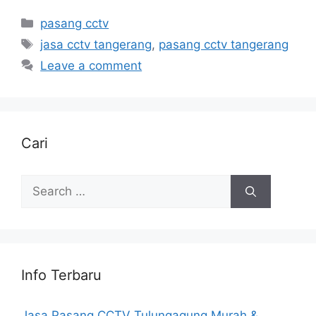
Categories
pasang cctv
Tags
jasa cctv tangerang
,
pasang cctv tangerang
Leave a comment
Cari
Search
for:
Info Terbaru
Jasa Pasang CCTV Tulungagung Murah &