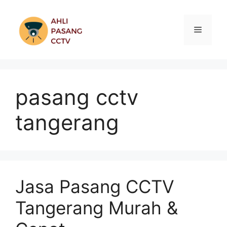
Skip
to
Menu
content
pasang cctv
tangerang
Jasa Pasang CCTV
Tangerang Murah &